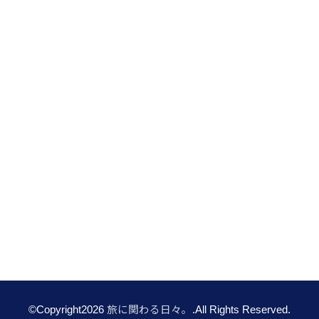
©Copyright2026
旅に関わる日々。
.All Rights Reserved.