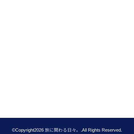
©Copyright2026
旅に関わる日々。
.All Rights Reserved.