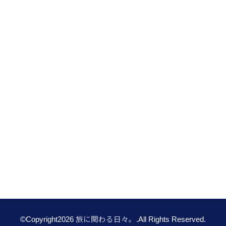
©Copyright2026
旅に関わる日々。
.All Rights Reserved.