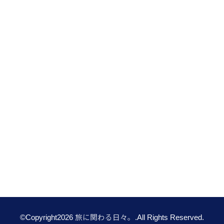
©Copyright2026
旅に関わる日々。
.All Rights Reserved.