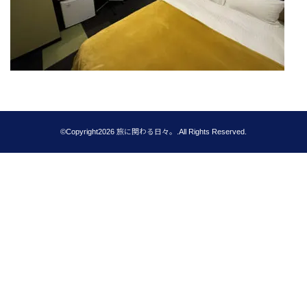
©Copyright2026
旅に関わる日々。
.All Rights Reserved.