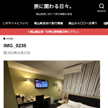
旅に関わる日々。
SEARCH
岡山県民に向けて旅行情報を発信
このサイトについて
岡山県民向け旅行情報
岡山から〇〇へ日帰り
お
岡山駅出発「お得な新幹線日帰りプラン」
HOME
IMG_0235
2022年11月27日