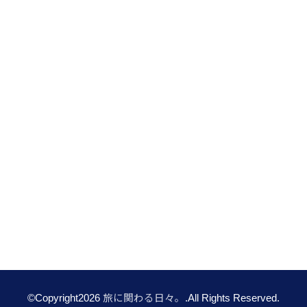
©Copyright2026
旅に関わる日々。
.All Rights Reserved.