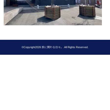
©Copyright2026
旅に関わる日々。
.All Rights Reserved.