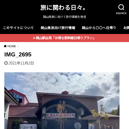
旅に関わる日々。
SEARCH
岡山県民に向けて旅行情報を発信
このサイトについて
岡山県民向け旅行情報
岡山から〇〇へ日帰り
お
岡山駅出発「お得な新幹線日帰りプラン」
HOME
IMG_2695
2021年11月2日