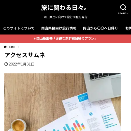
旅に関わる日々。
SEARCH
岡山県民に向けて旅行情報を発信
このサイトについて
岡山県民向け旅行情報
岡山から〇〇へ日帰り
お
岡山駅出発「お得な新幹線日帰りプラン」
HOME
アクセスサムネ
2022年1月31日