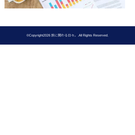
©Copyright2026
旅に関わる日々。
.All Rights Reserved.