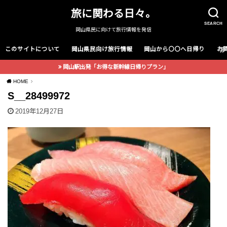
旅に関わる日々。
SEARCH
岡山県民に向けて旅行情報を発信
このサイトについて
岡山県民向け旅行情報
岡山から〇〇へ日帰り
お
岡山駅出発「お得な新幹線日帰りプラン」
HOME
S__28499972
2019年12月27日