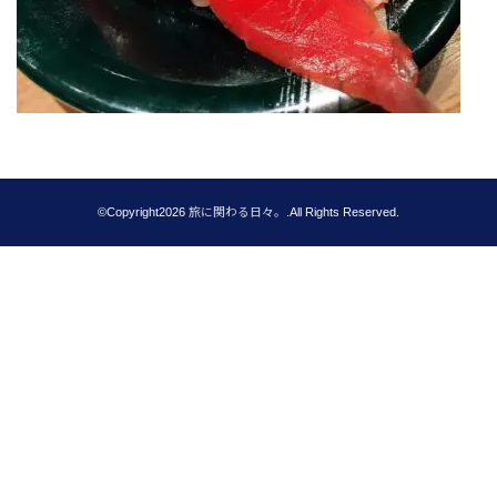
©Copyright2026
旅に関わる日々。
.All Rights Reserved.