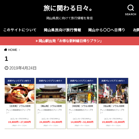
旅に関わる日々。
SEARCH
岡山県民に向けて旅行情報を発信
このサイトについて
岡山県民向け旅行情報
岡山から〇〇へ日帰り
お
岡山駅出発「お得な新幹線日帰りプラン」
HOME
1
2019年4月24日