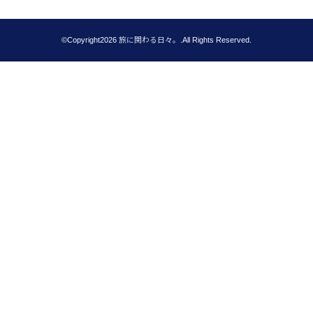
©Copyright2026
旅に関わる日々。
.All Rights Reserved.