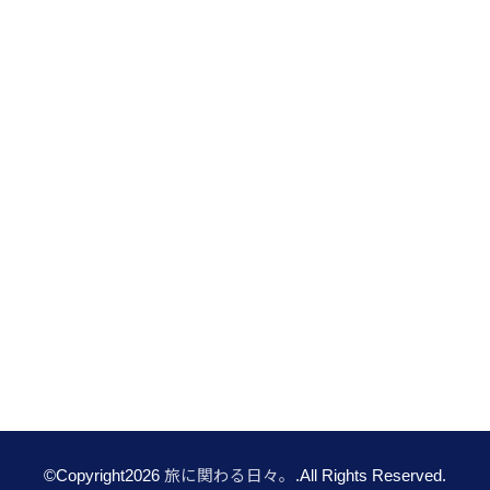
©Copyright2026
旅に関わる日々。
.All Rights Reserved.