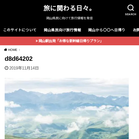
旅に関わる日々。
SEARCH
岡山県民に向けて旅行情報を発信
このサイトについて
岡山県民向け旅行情報
岡山から〇〇へ日帰り
お
岡山駅出発「お得な新幹線日帰りプラン」
HOME
d8d64202
2019年11月14日