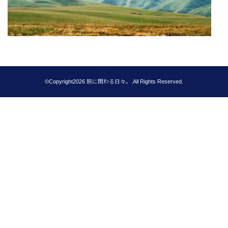
©Copyright2026
旅に関わる日々。
.All Rights Reserved.