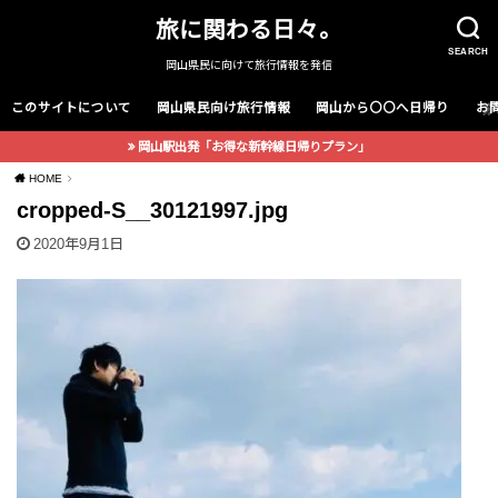
旅に関わる日々。
SEARCH
岡山県民に向けて旅行情報を発信
このサイトについて
岡山県民向け旅行情報
岡山から〇〇へ日帰り
お
岡山駅出発「お得な新幹線日帰りプラン」
HOME
cropped-S__30121997.jpg
2020年9月1日