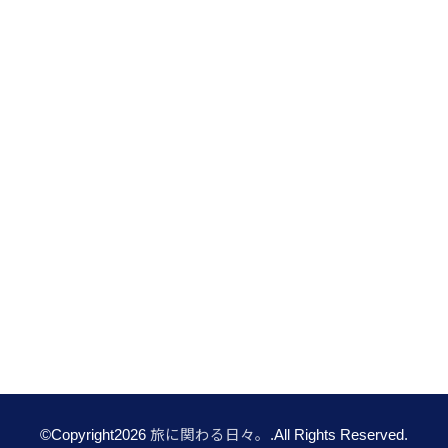
©Copyright2026
旅に関わる日々。
.All Rights Reserved.