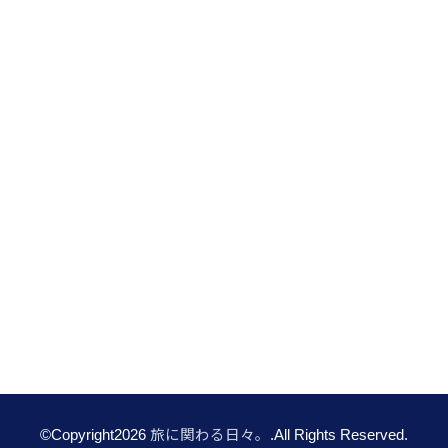
©Copyright2026
旅に関わる日々。
.All Rights Reserved.