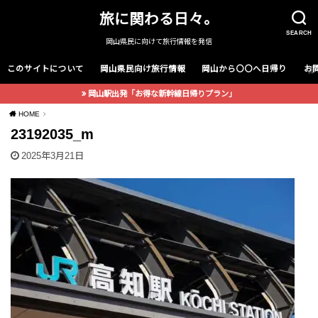
旅に関わる日々。
SEARCH
岡山県民に向けて旅行情報を発信
このサイトについて
岡山県民向け旅行情報
岡山から〇〇へ日帰り
お
岡山駅出発「お得な新幹線日帰りプラン」
HOME
23192035_m
2025年3月21日