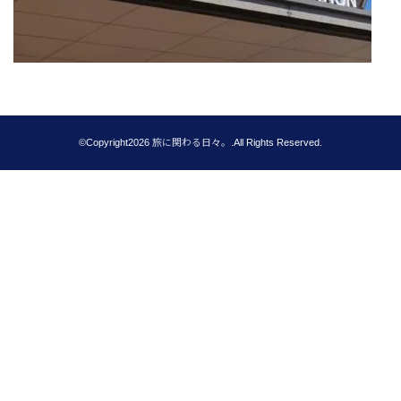
©Copyright2026
旅に関わる日々。
.All Rights Reserved.