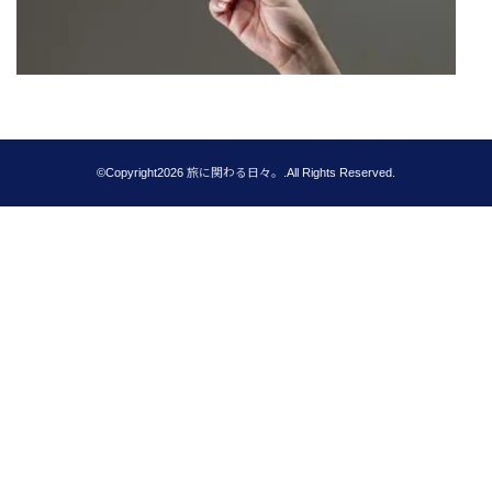
©Copyright2026
旅に関わる日々。
.All Rights Reserved.