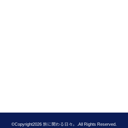
©Copyright2026
旅に関わる日々。
.All Rights Reserved.