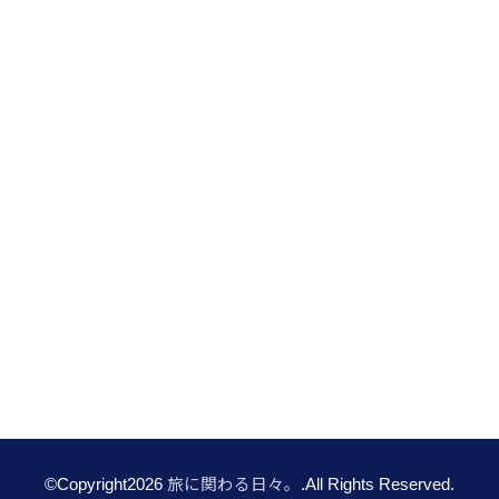
©Copyright2026
旅に関わる日々。
.All Rights Reserved.