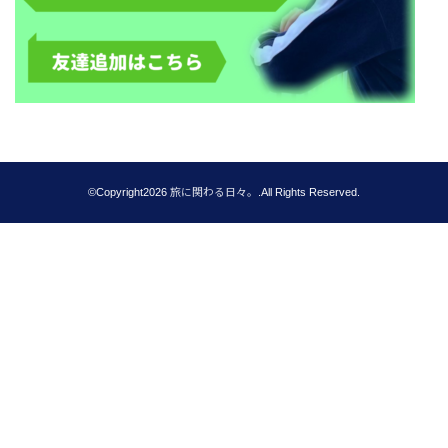
©Copyright2026
旅に関わる日々。
.All Rights Reserved.