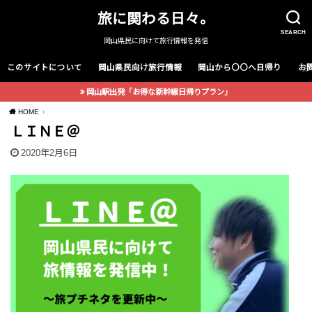
旅に関わる日々。
SEARCH
岡山県民に向けて旅行情報を発信
このサイトについて
岡山県民向け旅行情報
岡山から〇〇へ日帰り
お
岡山駅出発「お得な新幹線日帰りプラン」
HOME
ＬＩＮＥ＠
2020年2月6日