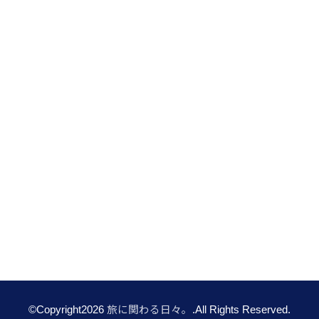
©Copyright2026
旅に関わる日々。
.All Rights Reserved.