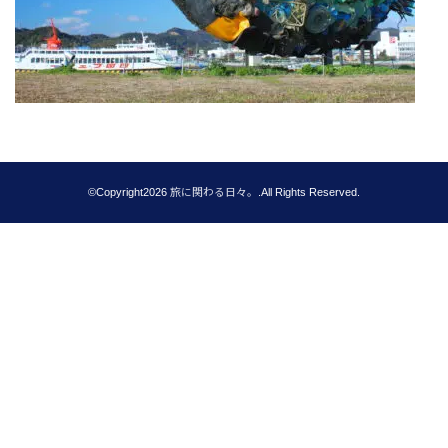
©Copyright2026
旅に関わる日々。
.All Rights Reserved.