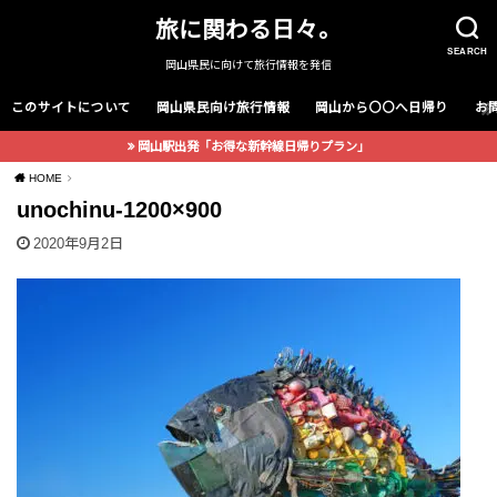
旅に関わる日々。
SEARCH
岡山県民に向けて旅行情報を発信
このサイトについて
岡山県民向け旅行情報
岡山から〇〇へ日帰り
お
岡山駅出発「お得な新幹線日帰りプラン」
HOME
unochinu-1200×900
2020年9月2日